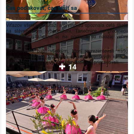
Čas poďakovať, čas tešiť sa
1. 7. 2026
Víťazov všetkých súťaží a olympiád spoznala celá škola
na slávnostnom vyhodnotení. Tanečnice sa predviedli
s víťaznými tancami aj na pódiu a sú naozaj veľmi
šikovné.
Poďakovanie patrí všetkým, ktorí reprezentovali našu
školu v okresných, krajských aj celoslovenských kolách.
Veľká vďaka patrí aj vyučujúcim, ktorí ich pripravovali.
14