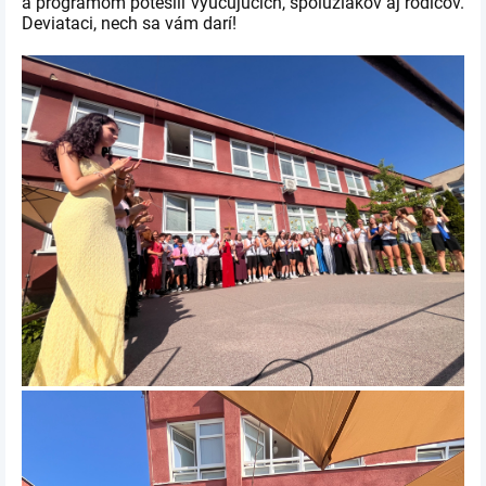
a programom potešili vyučujúcich, spolužiakov aj rodičov.
Deviataci, nech sa vám darí!