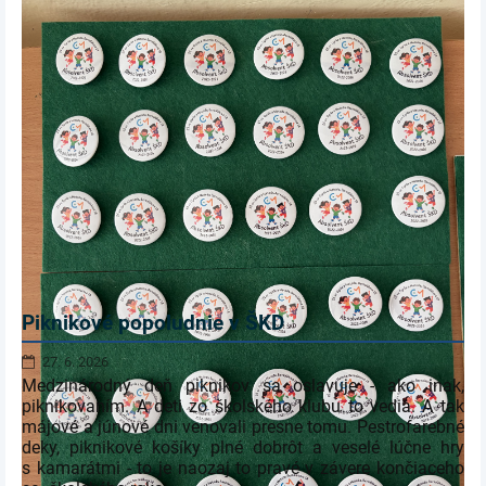
Piknikové popoludnie v ŠKD
27. 6. 2026
Medzinárodný deň piknikov sa oslavuje - ako inak,
piknikovaním. A deti zo školského klubu to vedia. A tak
májové a júnové dni venovali presne tomu. Pestrofarebné
deky, piknikové košíky plné dobrôt a veselé lúčne hry
s kamarátmi - to je naozaj to pravé v závere končiaceho