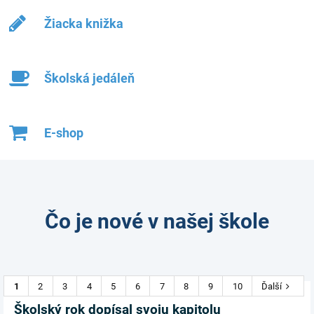
Žiacka knižka
Školská jedáleň
E-shop
Čo je nové v našej škole
1
2
3
4
5
6
7
8
9
10
Ďalší
Školský rok dopísal svoju kapitolu