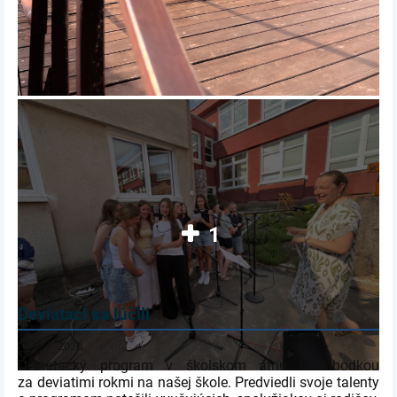
1
Deviataci sa lúčili
1. 7. 2026
Deviatacký program v školskom átriu bol bodkou
za deviatimi rokmi na našej škole. Predviedli svoje talenty